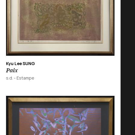
Kyu Lee SUNG
Paix
s.d.
-
Estampe