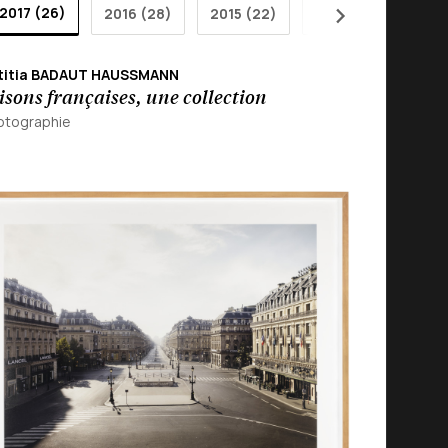
2017 (26)
2016 (28)
2015 (22)
2014 (28)
201
titia BADAUT HAUSSMANN
sons françaises, une collection
otographie