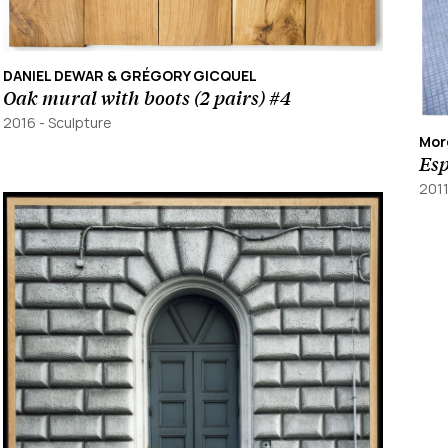
DANIEL DEWAR & GRÉGORY GICQUEL
Oak mural with boots (2 pairs) #4
2016
-
Sculpture
Mor
Esp
201