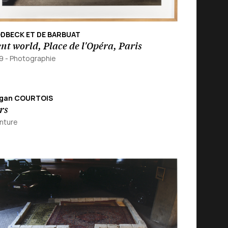
DBECK ET DE BARBUAT
ent world, Place de l'Opéra, Paris
9
-
Photographie
gan COURTOIS
rs
nture