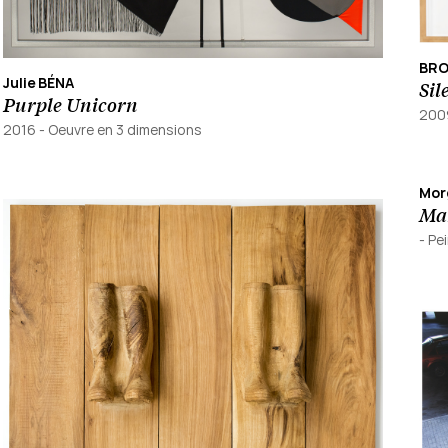
BRO
Julie BÉNA
Sil
Purple Unicorn
200
2016
-
Oeuvre en 3 dimensions
Mor
Ma
-
Pei