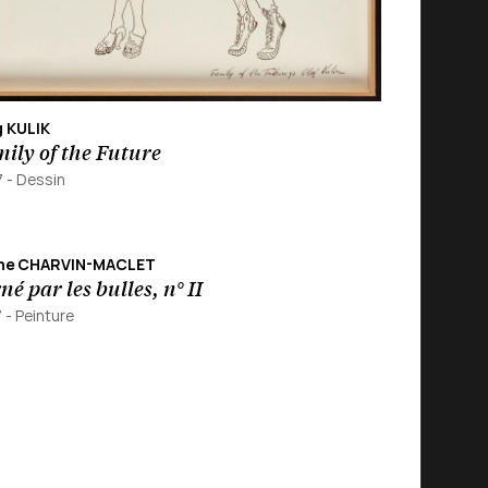
g KULIK
ily of the Future
7
-
Dessin
ane CHARVIN-MACLET
né par les bulles, n° II
7
-
Peinture