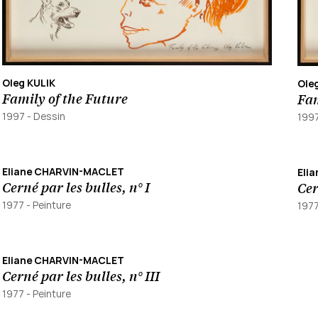
Oleg KULIK
Ole
Family of the Future
Fam
1997
-
Dessin
199
Eliane CHARVIN-MACLET
Eli
Cerné par les bulles, n° I
Cer
1977
-
Peinture
197
Eliane CHARVIN-MACLET
Cerné par les bulles, n° III
1977
-
Peinture