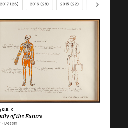
2017 (26)
2016 (28)
2015 (22)
2014 (28)
201
g KULIK
ily of the Future
7
-
Dessin