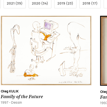
2021 (39)
2020 (34)
2019 (23)
2018 (17)
Oleg KULIK
Ole
Family of the Future
Fam
1997
-
Dessin
199