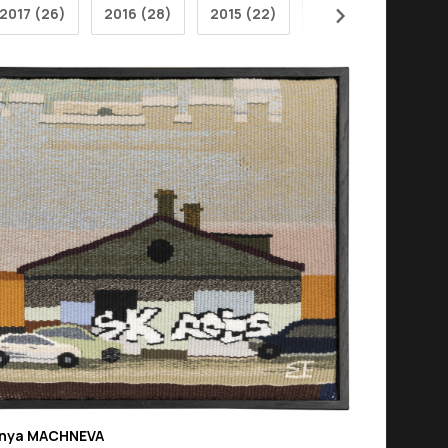
2017 (26)
2016 (28)
2015 (22)
2014 (28)
201
nya MACHNEVA