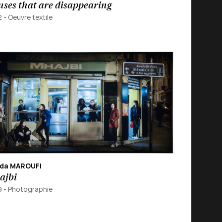
ses that are disappearing
2
-
Oeuvre textile
da MAROUFI
ajbi
9
-
Photographie