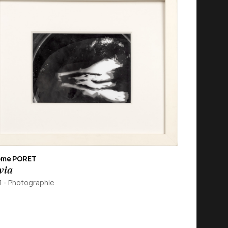
ôme PORET
via
1
-
Photographie