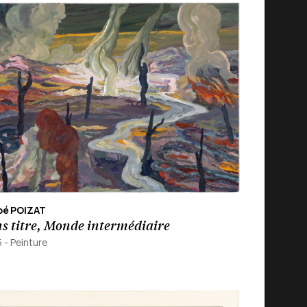
oé POIZAT
s titre, Monde intermédiaire
5
-
Peinture