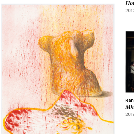
Hou
201
Ran
Mh
201