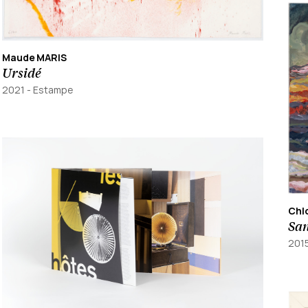
Maude MARIS
Ursidé
2021
-
Estampe
Chl
San
201