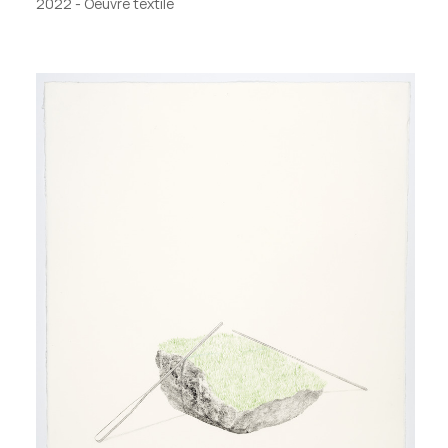
2022
-
Oeuvre textile