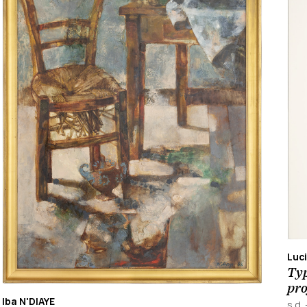
Luc
Typ
pro
Iba N'DIAYE
s.d.