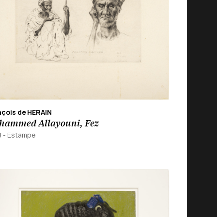
nçois de HERAIN
hammed Allayouni, Fez
8
-
Estampe