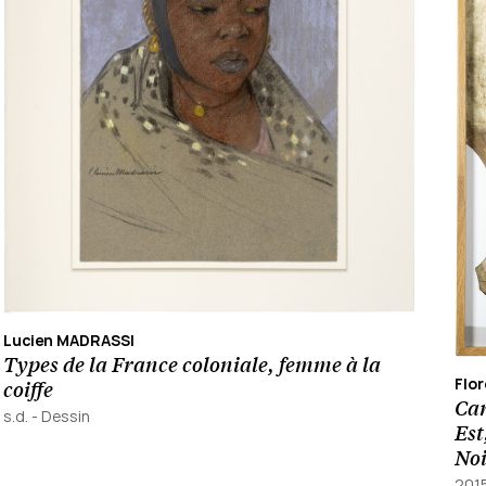
Lucien MADRASSI
Types de la France coloniale, femme à la
Flo
coiffe
Car
s.d.
-
Dessin
Est
Noi
201