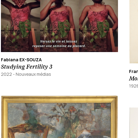
Fabiana EX-SOUZA
Studying Fertility 3
Fra
2022
-
Nouveaux médias
Mo
192