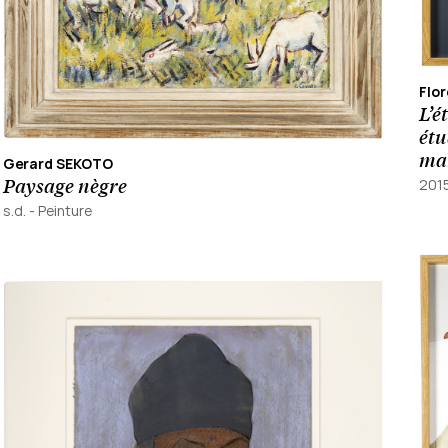
Flo
L’é
étu
mar
Gerard SEKOTO
Paysage nègre
201
s.d.
-
Peinture