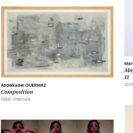
Mar
Map
11
201
Abdelkader GUERMAZ
Composition
1966
-
Peinture