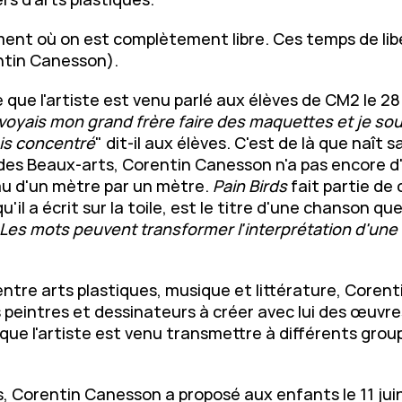
nt où on est complètement libre. Ces temps de libe
entin Canesson).
e que l'artiste est venu parlé aux élèves de CM2 le 28 
e voyais mon grand frère faire des maquettes et je so
ais concentré
" dit-il aux élèves. C'est de là que naît s
le des Beaux-arts, Corentin Canesson n'a pas encore d'
au d'un mètre par un mètre.
Pain Birds
fait partie de 
u'il a écrit sur la toile, est le titre d'une chanson qu
Les mots peuvent transformer l'interprétation d'une
ntre arts plastiques, musique et littérature, Corent
peintres et dessinateurs à créer avec lui des œuvres
if que l'artiste est venu transmettre à différents gro
s, Corentin Canesson a proposé aux enfants le 11 jui