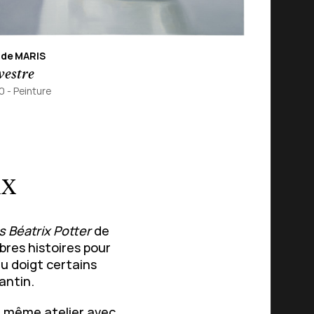
de MARIS
vestre
0 -
Peinture
ix
s Béatrix Potter
de
bres histoires pour
du doigt certains
antin.
e même atelier avec