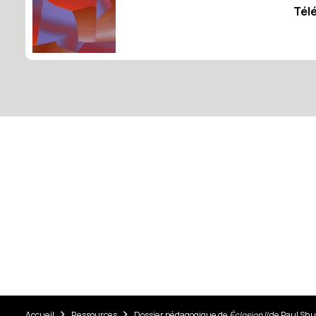
Tél
Accueil
Ressources
Dossier pédagogique de
Éclosion II
de Paul Shu