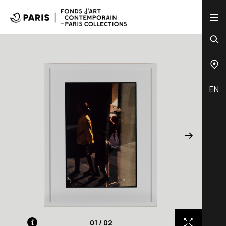
EN
01
/
02