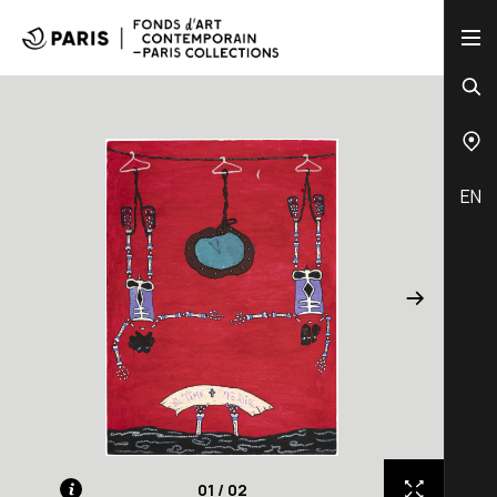
EN
01
/
02