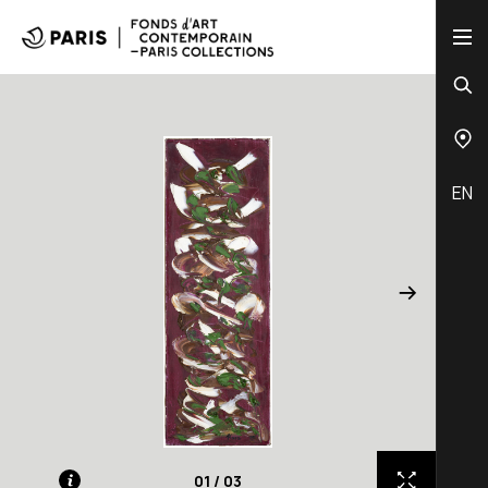
EN
01
/
03