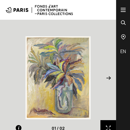
EN
01
/
02