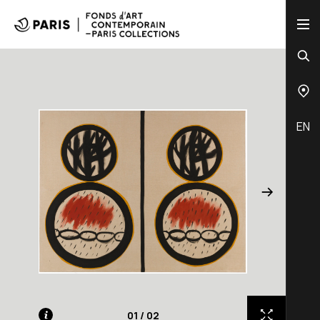
EN
01
/
02