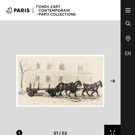
EN
01
/
02